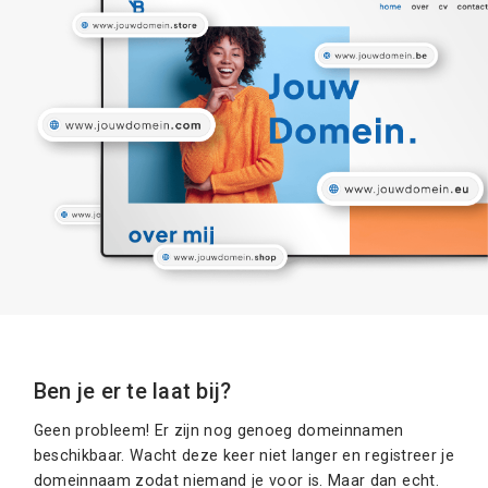
Ben je er te laat bij?
Geen probleem! Er zijn nog genoeg domeinnamen
beschikbaar. Wacht deze keer niet langer en registreer je
domeinnaam zodat niemand je voor is. Maar dan echt.