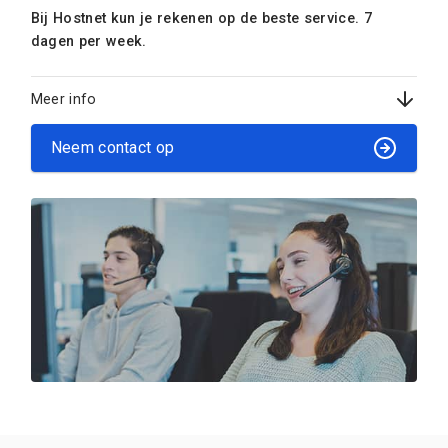
Bij Hostnet kun je rekenen op de beste service. 7
dagen per week.
Meer info
Neem contact op