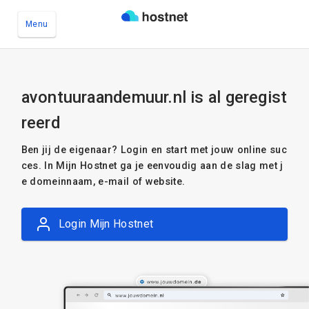
Menu
Ga naar de hoofdinhoud
avontuuraandemuur.nl is al geregist
reerd
Ben jij de eigenaar? Login en start met jouw online suc
ces. In Mijn Hostnet ga je eenvoudig aan de slag met j
e domeinnaam, e-mail of website.
Login Mijn Hostnet